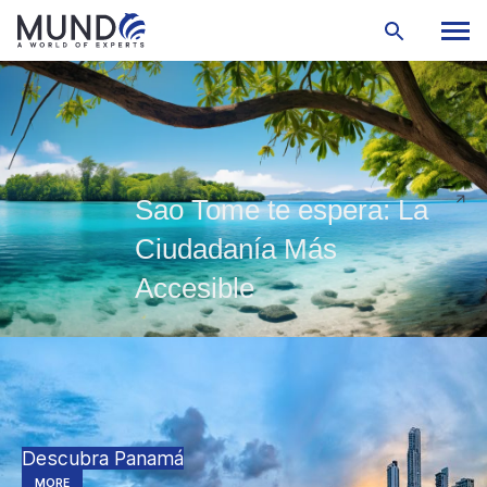
Sao Tome te espera: La
Ciudadanía Más
Accesible
Descubra Panamá
MORE