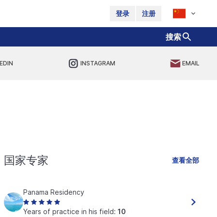
登录
注册
搜索
EDIN
INSTAGRAM
EMAIL
国家专家
查看全部
Panama Residency
Years of practice in his field:
10