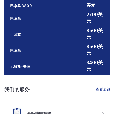
美元
巴拿马 3800
2700美
巴拿马
元
9500美
土耳其
元
9500美
巴拿马
元
3400美
尼维斯+美国
元
我们的服务
查看全部
金融护照获取