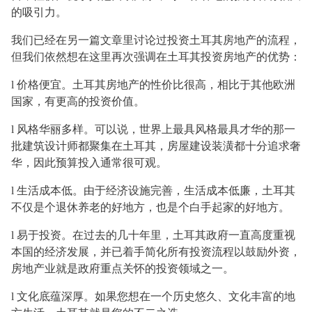
的吸引力
。
我们已经在另一篇文章里讨论过投资土耳其房地产的流程
，
但我们依然想在这里再次强调在土耳其投资房地产的优势
：
l
价格便宜。土耳其房地产的性价比很高，相比于其他欧洲
国家，有更高的投资价值
。
l
风格华丽多样。可以说，世界上最具风格最具才华的那一
批建筑设计师都聚集在土耳其
，
房屋建设装潢都十分追求奢
华，因此预算投入通常很可观
。
l
生活成本低
。由于经济设施完善，生活成本低廉，
土耳其
不仅是个
退休
养老
的好地方，
也是个白手起家的好地方
。
l
易于投资
。
在过去的几十年里，土耳其政府一直
高度重视
本国的经济发展
，并已着手
简化
所有
投资
流程以
鼓励
外资，
房地产
业就是政府重点关怀的投资领域之一
。
l
文化底蕴深厚。
如果您想在一个
历史悠久、文化丰富
的地