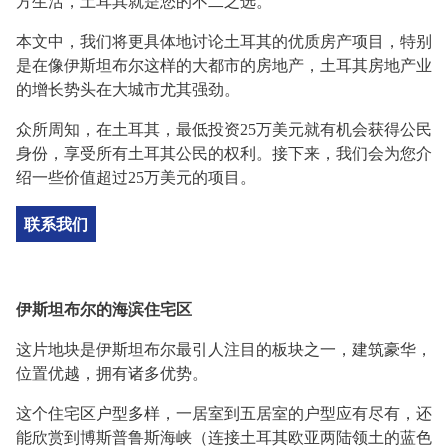
方
生活
，
土耳其
就是您的
不二之选
。
本文中，我们将更
具体
地讨论土耳其
的优质
房产项目，
特别
是在像伊斯坦布尔这样的大都市的房地产
，
土耳其房地产业
的增长势头在大城市尤其强劲
。
众所周知，在土耳其
，
最低投资
25
万
美元
就有机会获得
公民
身份，
享受所有土耳其公民的权利。接下来，我们会为您介
绍
一些价值超过
25
万
美元的项目。
联系我们
伊斯坦布尔的海滨住宅区
这片地块是伊斯坦布尔最引人注目的板块之一，建筑豪华，
位置优越，拥有诸多优势。
这个住宅区户型多样，一居室到五居室的户型应有尽有，还
能欣赏到
博斯普鲁斯海峡
（连接土耳其欧亚两陆领土的蓝色