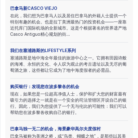
巴拿马新CASCO VIEJO
在此，我们想为巴拿马人以及居住巴拿马的外籍人士提供一个
特别有趣的机会。也是拉丁美洲最热门的投资机会——一座靠
近托库门国际机场的全新城市。这是个根据著名的世界遗产地
Casco Antiguo精心规划的街...
我们在塞浦路斯的LIFESTYLE系列
塞浦路斯是地中海全年最佳的旅游中心之一。它拥有田园诗般
的海滩、永恒的文化、令人叹为观止的考古遗址以及无尽的葡
萄酒之旅，这些都让它成为了地中海度假者的必需品。
购买银行：发现您在波多黎各的机会
现在，如果您是一位超高净值人士，保护和扩大您的财富最有
吸引力的选择之一就是在一个安全的司法管辖区开设自己的银
行。因此，我们为您提供了一个无与伦比的可能性：我们可以
帮助您在波多黎各收购自己的银行。
巴拿马独一无二的机会，海景豪华高尔夫度假村
巴拿马被称为美洲之桥，或“鸟类、蝴蝶之地”，是那些以其美