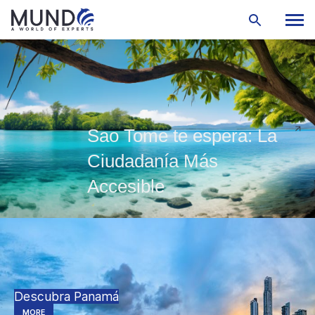
Sao Tome te espera: La
Ciudadanía Más
Accesible
Descubra Panamá
MORE