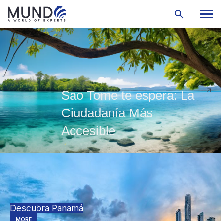
Sao Tome te espera: La
Ciudadanía Más
Accesible
Descubra Panamá
MORE