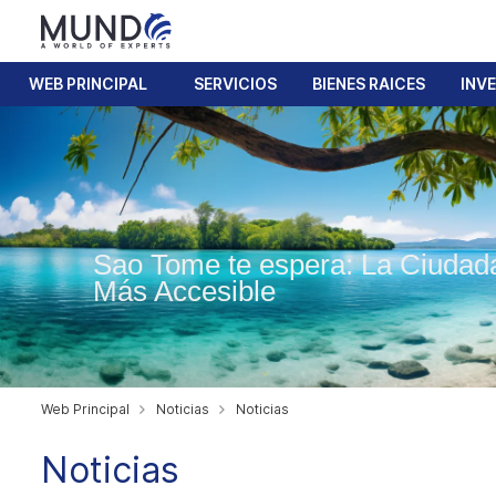
WEB PRINCIPAL
SERVICIOS
BIENES RAICES
INV
Sao Tome te espera: La Ciudad
Más Accesible
Web Principal
Noticias
Noticias
Noticias