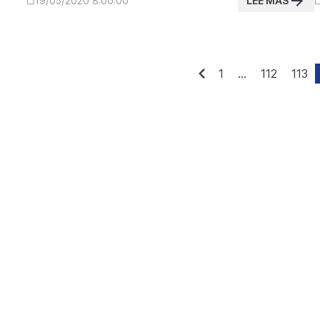
LEE MAS
19/05/2020 8:00:00
1
...
112
113