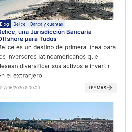
Blog
Belice
Banca y cuentas
Belice, una Jurisdicción Bancaria
Offshore para Todos
Belice es un destino de primera línea para
los inversores latinoamericanos que
desean diversificar sus activos e invertir
en el extranjero
LEE MAS
27/05/2020 8:00:00