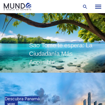
Sao Tome te espera: La
Ciudadanía Más
Accesible
Descubra Panamá
MORE