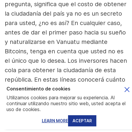
pregunta, significa que el costo de obtener
la ciudadanía del país ya no es un secreto
para usted, ¿no es así? En cualquier caso,
antes de dar el primer paso hacia su sueño
y naturalizarse en Vanuatu mediante
Bitcoins, tenga en cuenta que usted no es
el único que lo desea. Los inversores hacen
cola para obtener la ciudadanía de esta
república. En estas líneas conocerá cuánto
gana este país del Pacífico mediante la
Consentimiento de cookies
Utilizamos cookies para mejorar su experiencia. Al
expedición de pasaportes.
continuar utilizando nuestro sitio web, usted acepta el
uso de cookies.
¿Cómo obtener la ciudadanía en el
extranjero sin problemas, tan rápido como
LEARN MORE
ACEPTAR
sea posible y de manera completamente